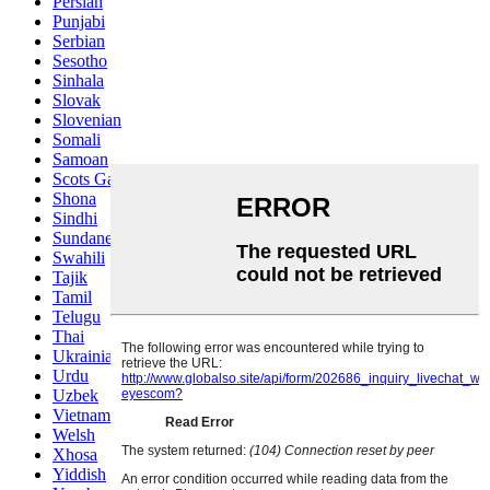
Persian
Punjabi
Serbian
Sesotho
Sinhala
Slovak
Slovenian
Somali
Samoan
Scots Gaelic
Shona
Sindhi
Sundanese
Swahili
Tajik
Tamil
Telugu
Thai
Ukrainian
Urdu
Uzbek
Vietnamese
Welsh
Xhosa
Yiddish