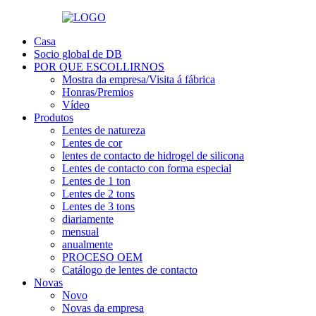
Casa
Socio global de DB
POR QUE ESCOLLIRNOS
Mostra da empresa/Visita á fábrica
Honras/Premios
Vídeo
Produtos
Lentes de natureza
Lentes de cor
lentes de contacto de hidrogel de silicona
Lentes de contacto con forma especial
Lentes de 1 ton
Lentes de 2 tons
Lentes de 3 tons
diariamente
mensual
anualmente
PROCESO OEM
Catálogo de lentes de contacto
Novas
Novo
Novas da empresa