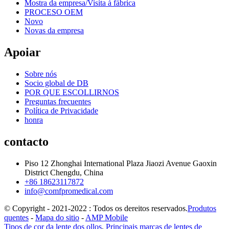
Mostra da empresa/Visita á fábrica
PROCESO OEM
Novo
Novas da empresa
Apoiar
Sobre nós
Socio global de DB
POR QUE ESCOLLIRNOS
Preguntas frecuentes
Política de Privacidade
honra
contacto
Piso 12 Zhonghai International Plaza Jiaozi Avenue Gaoxin
District Chengdu, China
+86 18623117872
info@comfpromedical.com
© Copyright - 2021-2022 : Todos os dereitos reservados.
Produtos
quentes
-
Mapa do sitio
-
AMP Mobile
Tipos de cor da lente dos ollos
,
Principais marcas de lentes de