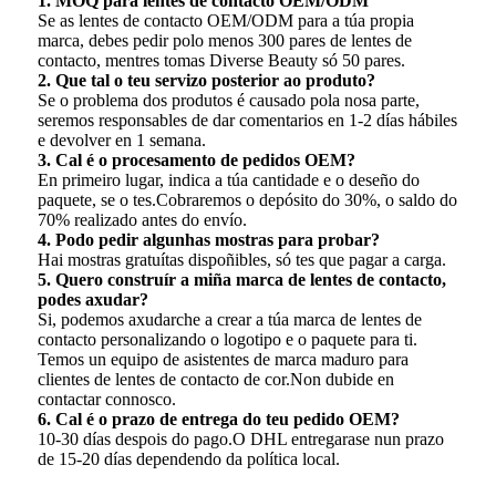
1. MOQ para lentes de contacto OEM/ODM
Se as lentes de contacto OEM/ODM para a túa propia
marca, debes pedir polo menos 300 pares de lentes de
contacto, mentres tomas Diverse Beauty só 50 pares.
2. Que tal o teu servizo posterior ao produto?
Se o problema dos produtos é causado pola nosa parte,
seremos responsables de dar comentarios en 1-2 días hábiles
e devolver en 1 semana.
3. Cal é o procesamento de pedidos OEM?
En primeiro lugar, indica a túa cantidade e o deseño do
paquete, se o tes.Cobraremos o depósito do 30%, o saldo do
70% realizado antes do envío.
4. Podo pedir algunhas mostras para probar?
Hai mostras gratuítas dispoñibles, só tes que pagar a carga.
5. Quero construír a miña marca de lentes de contacto,
podes axudar?
Si, podemos axudarche a crear a túa marca de lentes de
contacto personalizando o logotipo e o paquete para ti.
Temos un equipo de asistentes de marca maduro para
clientes de lentes de contacto de cor.Non dubide en
contactar connosco.
6. Cal é o prazo de entrega do teu pedido OEM?
10-30 días despois do pago.O DHL entregarase nun prazo
de 15-20 días dependendo da política local.