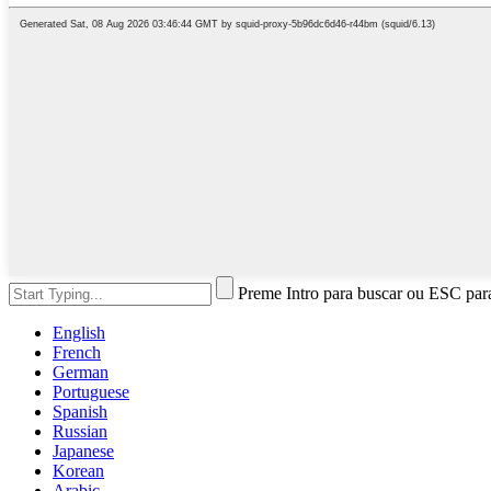
Preme Intro para buscar ou ESC par
English
French
German
Portuguese
Spanish
Russian
Japanese
Korean
Arabic