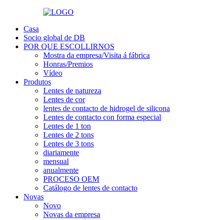
Casa
Socio global de DB
POR QUE ESCOLLIRNOS
Mostra da empresa/Visita á fábrica
Honras/Premios
Vídeo
Produtos
Lentes de natureza
Lentes de cor
lentes de contacto de hidrogel de silicona
Lentes de contacto con forma especial
Lentes de 1 ton
Lentes de 2 tons
Lentes de 3 tons
diariamente
mensual
anualmente
PROCESO OEM
Catálogo de lentes de contacto
Novas
Novo
Novas da empresa